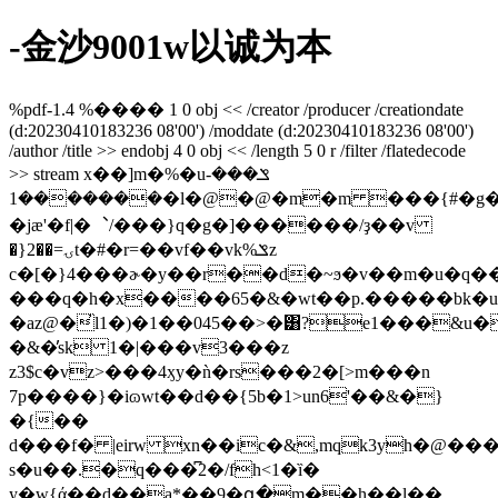
-金沙9001w以诚为本
%pdf-1.4 %���� 1 0 obj << /creator
/producer
/creationdate
(d:20230410183236 08'00') /moddate (d:20230410183236 08'00')
/author
/title
>> endobj 4 0 obj << /length 5 0 r /filter /flatedecode
>> stream x��]m�%�uݏ���-
�������1�l�@�@�m�m ���{#�g�2
�jӕ'�f|�︑/���}q�g�]������/ҙ��v
�}2��=ۍt�#�r=��vf��vk%ݏz
c�[�}4���ɚ�y��r��d�~ϧ�v��m�u�q���'ߏa����)˼�h��4o��{����ng"q�al7з
���q�h�x����65�&�wt��p.�����bk�u
�az@�̓l1�)�1��045��>�͸?e1���&u�
�&�̓sk 1�|���v3���z
z3$c�vz>���4ӽy�ǹ�rs���2�[>m���n
7p����}�iɷwt��d��{5b�1>un6'��&�}
�{��
d���f� |eirw xn��ic�&,mqk3yh�@��
s�u��.�q���͆2�/fh<1�ȉ�
y�w{ά��d��a*��9�գ�m��h��l��