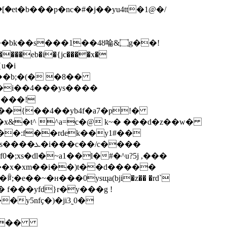
�s���1��4ȣ㖮&۝g��!
��eb�i�{jc����x�
u�i
0m�i��4���ys����
 ���!
$p��{��4��yb4f�a7�p!�
��:f��rdek��y1#��
/c����
;xs�dl�~a1��l�#�^u?5j ,���
��x�xm��i��)t��d�����
;�e��~�н���0ysɰa(bji�z�� �rd`
f���yfd}r�y���g !
�y5nfҫ�)�ji3˷0�
3, ��