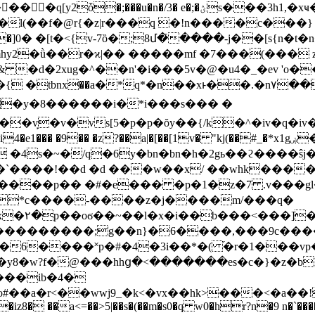
mhy2�ǜ��r�
ϰ|�� �����mf �7���(��� 
�] k�{ �tbnх��a�*q*�n��xͱ��.�n۷��
vw�����y�8����
��i�*i���s��� �
�v̙�v�vs[5�p�p�ŏy��{/k�^�iv�q�iv
���`����!��d �d ���w��x/ ��whk����
*c����-����z�j����m/���q�
���]�
��;g��n}�6����,���9c����-ŝ���8�9�g�ۄ5ļ
���6����˟p�#�4�3i��*�( ֝�r�1���vp
�y8�w?f�@���hhց�<�������es�c�}�z�bk
��ib�4�
#��a�r<��wwj9_�k<�vx��
hk>���<�a��ǃ
z8� ��a<=��>5|��s�(��m�s0�q w0�hr?n�9 n�`����