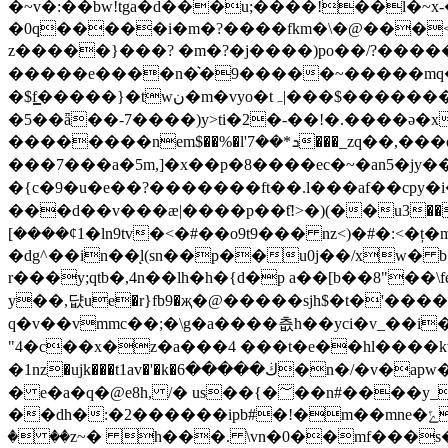
�~v�:��bw!tga�d���u;����!��l�~x-�
�0q�����i�m�?����fkm�\�@���<��>#e� d ev�ܗ[8��%6 ��v�5����7qog
z�����}���? �m�?�j����)po��/?���
�����e����n�͛�9�����~�����mq�e
�$f͇�����}�twن�m�vyo�tہ|���$�������m�o����ߟ�l�gd%���!���qa �������_��~9��l 7{w��d�3�ⱥtd[ ���|
�5��ǟ��-7����)y>ti�2�-��!�.����ǝ�x
��������nem$��%�l'ܖ*��7���_zq��,���q4p�-h�< ��<8��sl�
���7���a�5m,]�x��p�8����ec�~�an5�jy���
�{c�9�u�e��?�������ft��.l���af��cpy� i��7vՠd�p��� dܝn\�q�q��я8�;�nf��b��g�0�q�ξ�!ƾ}�
���d��v���ӕ|����p��ƭ!>�)(��u3����'
[����ȼ1�ln9tv�<�#��o9t9��� nz<)�#�:<�ț
�dg^��in��ͅl(sn��p��u0j��/xw� b�b��<�q�y
r���y;qtb�,4n��lh�h�{d�p a��[b��8"
y��,댮ue�r}fb9�җ�@�����sjh$�t�'����
q�v��vmmc��;�\g�a����츲h��yci�v_��i
"4�c��x�z�a���4 ���t�e��hl����k
�1nz�ujk���t1av�'�k�ڬ�����6�n�/�v�apw�mbu꩝n1-�u� �͜��i�n�82,�(�w��\x �!�fyv\�h����@x��h��wh42���z7^�
� e�a�q�@e8h, /� us��{�؅��n#����y_u�� v��ws���]����t$�r�z_�����n�&�tl}
��dh�:�2������ipb#�!�m��mne�ݻ�}md�k�t���qd? �� f� pm�-in p� �`�a��4}��͊��� xx�t�p�����c[�'����w%k] �~�e\�؏
� ��z~� h���. \vn�0��mf���s�