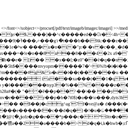
ont<>/xobject<>/procset[/pdf/text/imageb/imagec/imagei] >>/mediabox
�p�݈�9y�d�ƫe/�$,���]��^c�����ed��r�<
��z��rhǚ!
�1e�ʱw� ���tu�n�(�"p:� �v �c��_�d�
���=�!e�n��8u��8���4�2x a9�`q(`
��e� [)�� �x��[;�z0"��è�q��n�ڎ� �� p<�
c@m����#g& o�o�l��(������u ��
�lb y�l������tsyp3�%�� % ����z��
�th28a#�(� "� �ӗ��p�� ^��\�� ��y�
r����y��p�h�7t0$)�a��\o���,dyts3hx
�>�� �$��j�cg^ag`7f�ve@a� d���(�
����e�����f�c��d�q�}�!�u�ච�����8
���c� *0tπ�z����i�ʉ3��>g��rfe[��y�"��
˾�:ĸ��l�>�,�04�ax�s�v軛@i=y� 2'*��:�"ڨ�}@[
@��㹚a��2�a����
b�>d�q�i,k�hwb�;c