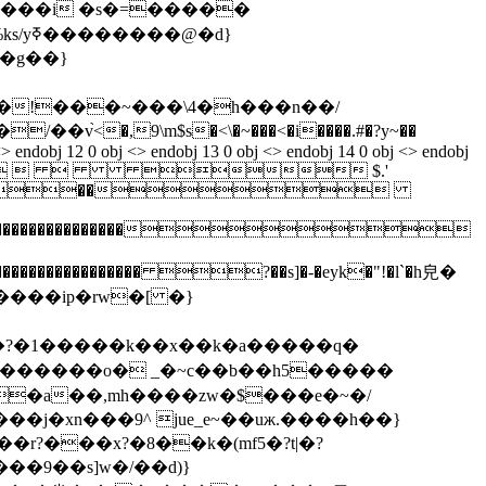
�*����i �s�=�����
�d}
e�g��}
 ��!���~���\4�h���n��/
/��v֙<�,9\m$s�<\�~���<�i����.#�?y~��
<> endobj 12 0 obj <> endobj 13 0 obj <> endobj 14 0 obj <> endobj
    $.'
222��`�"��
����������������������������
��������������������� ?��s]�-�eyk�"!�l`�h皃�
?�1�����k��x��k�a�����q�
�a��,mh����zw�$���e�~�/
�j�xn���9^ jue_e~��uж.����h��}
���9��s]w�/��d)}