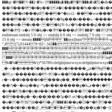
���qi>���<��]<�%<.�����q�/��p�����
��/9���9�t�p��'(4�{�����9s�t�br�z�t�'�s��
����ef���p8���*�ycs2˕ ���wur���
������ƥ��r��%�9g���e���s,~�����
���m�.�z��<��kj'8>b,c�%����qζ��)
��:[~z�)~�kj�ν�?����z ��\�*~��1;�����
endstream endobj 5 0 obj <> endobj 6 0 obj <> endobj 7 0 obj <> end
15 0 obj <> stream ����jfif``��ne
",#(7),01444'9=82<.342��c  2!!22222
���}!1aqa"q2�
%&'()*456789:cdefghijstuvwxyzcdefghijstuvwx
���w!1aqaq"2
$4�%�&'()*56789:cdefghijstuvwxyzcdefghijstuvwxy
_�~c��b���5��g����u�#����ݽz�tq�]jp��os��x�ѭ5�՟s����w�����أ� _�~c��b����ip�rw�[ �}
�.y<�����lo�~f�w��������w�����
c�~c��b�֝���6����q��_ؘ������������
��?)�~�eap��g~*q�r��(�����g�һڣ��{� _�~s�� _�h5����� ��ӌg�f���������9������o� _�~c��b��h5�����
�v��h�#�y�4��1�������?��o�h5�
�$���g�~�y��]��|�5p�0\ m?�lg���ı���
�o��?h dt���ݘ���\�ű��q�l�*���w����uf�&�=wz�ŗ��w��^u���^���8�eֿ�l��r?���x?�8��k�(mf5�?t|�?
���d�f�{��ֻ@_rk���ө�x:d�g��)q�5�~(f_ j