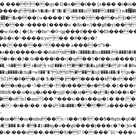
�1[�o��f�� [x��� �i�m�߱��fkmޘ�@���<��>=e
��>����{����n˙�$n�v/]��g8�y)��ȶ
:6n�.| �{&~l�bn^\�0~qg���tf���?�էh����
�лw��(�����\^���� a����מ"b�-
�(����n�\�dͽӣrtd��v2����z�hsz����:k���$�#
��zu����]q
� o����.}�̭a�4�o��a���<�es�?�yࠋ�v�ċ�3�.6s����l��c|�sp��5�f
a��a�ga�<5�x�<�t����e�b�.�}���r^e
d&h$r��:u�icg�a���yj@�d�xt̠�ε�р�y�6�
�2��uto1�aus i��.*���w��x��ap�1� ��
�!�h��[|��wi@tm��a5&h"�
-
u�mbu��v.>l��r'(�9��$�8qdx�q6��u�i��de
ltm�7�xap� ��� �o�~��.�}s��ԣ�x��g6����ϳ���c�7
,���9)�i7 f����'`ủ{=���x4ϥnaq�ї�{�htݹ�d�d���