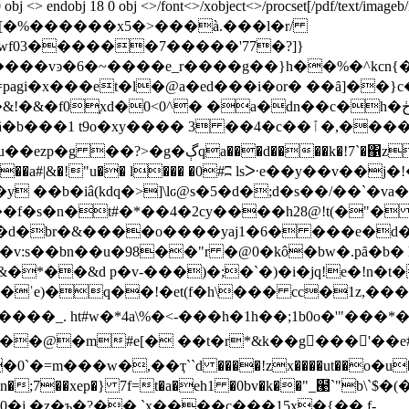
ndobj 18 0 obj <>/font<>/xobject<>/procset[/pdf/text/imageb/ima
<> stream x��}[�%������x5�>���à.���l�r/
~����e_r����g��}h��%�^kcn{�wх};���]h
�=pagi�x���et�l�@a�ed���i�or� ��ȃ]��}c
� �a�dn��c�h�ڂn!9��z%{r�_��}ɼzw^؍�1b/� �$�kӿ�b
4v��a#|&�!"u�� l��� �0#ʭ lsᑁe��y��v��j�!
 ��b�iâ(kdq�>]\lԍ@s�5�d�;d�s��/��`�v
�s�n�t#�*��4�2cy����h28@!t(�"�
�d�br�&����o����yaj1�6� ���e�d�k
bn��u�98��"r �@0�kô�bw�.pȃ�b� hv{kg��މ�
�*��&d p�v-���)�;�`�)�i�jq!e�!n
q��!�et(f�h\��� cc�1z,���ԓ' 
�_. ht#w�*4a\%�<-���h�1h��;1b0o�'"���*�"
n�;7��xep�} 7f=t�a�eh1 �0bv�k��"_๩`"b\`$
�j.�z�ъ�?�
�,`x����c���15x�{��,f-