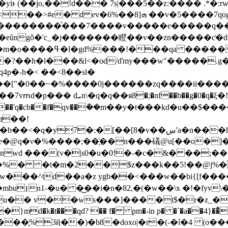
yiͱ (��jo,��!d��� 7s|���5��z:���� .*�:
yh���q�q�#� 8 e����zӻ-�b��vʏ=���ۏ?
���������ͯ���7����v�����e�����q�
ůngǒ�'c_�j�������瞪��v��zn�����ƈ�
�?��h�l���&l<�od/ďmy���w"�����.g�k��
["�0��~�%����0j������zq����ii����^"�|�� 
�7��e|�/c��3��f�q��p�>�� yt�?
q�cb��f�qv��݇��m��y�t���kd�u��$����(
�m��!
7�:�[��[8�v��ښ'a�n���h�b�(��ș�(p��
��\fe�@q�ν�%����;��҉��n���礒@u[��o�]�
nwd ���(v�|s0�u�0!�-�c�&� ��;�� w
�%� �t�m�2��$z���k��5!��@j%� 
w���^td��a�z ygb��<���w��bi{[f���
��ֳ%3ҋ��)�b8�doxo|�r�(-�í�4 (o��