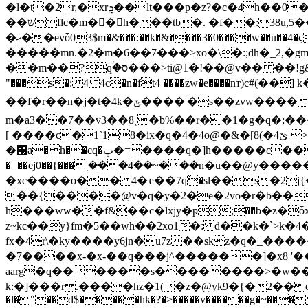
�l�t�2r,�xrܯ��lt���p�z?�c�4h��0����q[y2ȱ�;���u�n�/3� e�;�ؽs���3h1,�xҹ��7�v��gc���fw/
��שflc�m��h���tb�. �f��:38u,5��l(��f�@r{�z|r���q �!n����c���}
�ހ��evȱ03$m�&���:��k�&����3�0����w��u��4�ϛ�]0� �[t�<{v-7ȍ�;8մ�̄����-j��[s{n�t�n�&t�z�~����c���}
�����mn.�2�m�6��7���>xo�\�:;dh�_2,�g
��m��?qؑ�ס���>ti@1�!��@v�� ��!g& �d�2xug�^��n'�i���5v�@�u4�_�ev 'o��%1�l�?i@1ǡ�osmȋ9՘̆2h b
"���s�: 4 4c�n�ft4 ����zw�e����nт)c#(�
��f�r��n�j�t�4k�ݵ����'�s��z
m�а3��7��v3��8˱�b%��r��1�g�q�;���
[ ����c�1`18�ix�q�4�4o@�&�[8(�4ێ >i4�e1��� �9�� �z?��a|�[��[1v� "kj(��#_�*x1gۻ�q(@e�(!����
�՗a�h��cq�ٻ�=����q�]h�����c�� �4s�~�/q�6y�bn�bn�h�2gь��ϩ����ŝj�~��ќq߅d /�ds�e��7�'�`�xi�=��d]!
�=��ej0��{���ܹ ���4��~���n�u��@y��
��{����@v�q�y�2�e�2vo�r�b��
h���ww��f&��c�lxjy�ҏ;��b�z�ȱx�٢�p��oϭ��~��l�x�i��b���<
z~kc��y}fm�5��wh��2xo1�: d��k�`>k�4�������
fx�4r\�ky����y6jn�u7z ��skz�q�_��
�7����x-�x-��q���j^������]�x8 '�
aarg�q������s��������>�w��
k:�]���r.����hz�1(�z�@yk9�{�2��o
�l�"��d$�����hk�?�>�����v������g�~����i