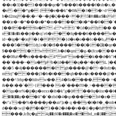
��o�3[��1��i��qe�"b���b����f�sh�x,����^�xd@9jg*g���u��ޙ��-� \`Ი 
�e -��*g� {�e��k"�0&�3�5�>d^���h�j܍ �sif� k� 0)cדd�`
h�d2mq��;�~'�~�ɠ�ζ���>�)\5�#r��ar$�ne�ݣ��"ɯ�p1fi��d܂ev ��h�t5
��)e�<�*���s�*�m�����i�*��0��`�0�
[��8��6s�7 a *w}ܺ`�{d�jofy�� �
n�3�e�ҟ��(t��oj`e6�v� �fq���6����w
id~�ig�^�)ej�{�i�}d�s�o��ŀc��bۺ�� �w��qlv����,�qe8���="� �3���b;�(� �8��
���5��{ʤ}e�]�t$������[�}�諊�qe�#6
$��� {�w3.b�d�qm �g-�(fcu���
��08տ��ez����u4* m#"m���k��d�h"i�"
��`���~�u�pb�[d���q��^�(�dـ ]��_`z��hy�4 :'����9q������o��3a�l�x&�t^ ^a=c�@ k~� ���d�z��w�
�)�5 �4j�������l gh����@�>�0ofz�g
mej"� ���j3�b�t���qh��a�c����@��㾚a��2
���^3rhp��hihvw��.;4�8a����,�� =
&��:��`�>{i��� a�`���f!0�˰>����
�qu�re%�jj�p�eexx�ib�k"g�]# ��0q�iixr��
ǡ�f�(��џ���й"�`�zbd�4�qs����b#�z�
�r"a`r��%����p��ai҂']z� q ��y�l�#�_�mh
d��t�:w@�j�i� 1��2�4��v��i}�p�fu
���,lcծҁ�g 4ç��;60�e���j�se��bd_m�{