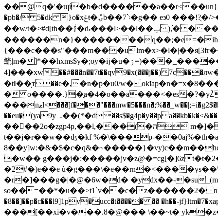
��@q�'�ɰí�b�d������a��r<��un}� �����qx
�pb�/ 5�dk }o�xݝŧ�ެۍb��܃`7�g�� e϶0 ���!?֤�/>����qb�⇏?r�e�s<�"f�t � a��/��zƈ���}���}w�՗���?�? g/v�;�ͼ��y;���7箜���y8�ӗ��׳o��}��_?
��w/t�>#d[th��݃}�ԃ���l>��l��ݕ),�͐���꡾��a���{w����{'�ߵr#����w(i�w��f�/}��k�ن�m��yo�pˎ|���
������n�}��������q��;�e=�ih�
{���c���s"���m���ulm�x>�l�|��я[3fr��w
鯍|m�]*��hxms$y�;oy�ĳ�u�ۯ=)���_�����&�v�^����icye�� �#�\�y�?
4]���хw��#���n��7t��qv9�x(���j��)7c��
�tǁ��̜т��e�,�n�p�u0/w� okĭap�n�=x�8���a�
���nޱl<���]f���"���mw�5���n�;%��_w��|;=i�g2$���˿>h��<� e�mr v@���vf ���(�a,ph��ed^o� �8w.��, rhm��0k��jj�n�
��eu�̝(ya9y_ـ��(*�d��s$�g4p�y��p a��kb�k�<&����ʮ����k�chq�=w8��"�"t2d?��� �z@���4��c� ҙu���~pp^��gg4�b�or
��񓩡��2o�zgp4p,��l,���(�ה m�]�rʭ}�#��@� $;��)������k�s�� v��g?� s�򬭟;���ԫq�v��vmmc��
t��j�r��w��ʤ�kf %�\���p-��0aj%�th�
8��y]w:�&�$�c�q&�~�����}�vy)c��m��h
�w�� g���j�:�����jv�z@�=cg[�]6zt�t
�2#�)e��e ù�g���\�e��rn�<����ys��\�<�t��/��ٵ��a6�n���٪��� a�������%6� �p
�r�]���g�|�@�6w�d� �ydx��-�su_(m
so
��=��*�u��>t1`v��c�z������2�n�nв��s
�8��]��p�c���l9]1pv�ucc�t����� �� �h��-jf}
���[��xi�v���.ȣ�@��� \��~t� yk̴�z�s�\���u��