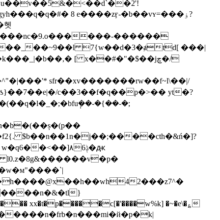
rwu��v��5&�<��d`��2'!
�헷
d���nc�9.o������-������
�_|�b��,� [ x��#�"�$��jڇ�/
�'* sfr ��xv�������rw��f~l\��|/
��q�l�_�;�bfu݄��-�{��-�;
f2{. $b��n��1n�j��;����cth�&ń�]?
�q6��<��]۸6ݙ�ԫ
l0.z�
8g&������v�p�
�w�м"����`|
�����n�frb�n���mi�й�p�k|