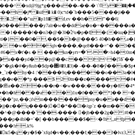
y���jް��[�et�b���p�nc�#�j��yu4tt�1@�/
h���5����ji��
f"��6|
�����y7alr�w��ddəɇ�n�=�����a��bk�
�1����!��n3�@�3l�֠2ˀu�p�f[�{�iщ�]��
�ti�}��0� ,��$�h�@���5 40�h��,a�{
�x݃�t'�s �  ���kn�yո=�`˕�>h4�:
�u���yd��p@��c:��t|^�[5$`��
�gk�#�y&ub�$dp�΂#�9,�3)� -��-�8�ӳ��u�
��e�ܱ�*p ���$ 20tn��z����i�́#
�a��r�<�w���;����y�8�4*s����ܥ�i���c��
��h�h� ��a��)1u�f��� *]�� =�f0�
\��"pz,��;)!sm���l���pny�u�a��d
l�jj�z��q����)��*��l�/qp`z ��m����ꆋ
 �^�@����`��-���� �ًjb���2g� :#l�� 
���p�4bl�=`�[ ��h�����$�<�!h,,nfpi�
���!r.k%
��2�ʨ5�q�y�$�`xfqd�v��;���f;���f�lvz