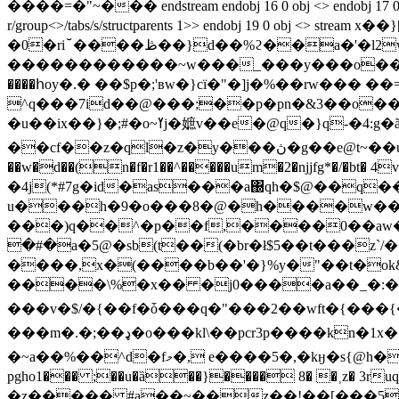
����=�"~��� endstream endobj 16 0 obj <> endobj 17 0 obj <> e
r/group<>/tabs/s/structparents 1>> endobj 19 0 obj 
�0�ri꙾����ڟ��}d��%ϩ��a�'�l2wf03������7�����'77�?]}
������������~w���_���y���o�����vͽ�6�
����հoy�.� ��$p�;'вw�}cï�"�]j�%��rw��� �
^q���7id��@���;��p�pn�&3��o��&!�&�f0֑xd�0<0^
�u��ix��}�;#�o~ߌj�嫬v��e�@q�}q-�4:g�ã�b���1 t9o�xy���� 3 ��4�c��ٱ�,����-���*� �%��"�x����g¦ d�2�0mph�
��cf��z�ql�z�y���ڽ�g��e@t~��u��ezp�g ��?>�g�ڳqa���d����k�!7`�΁z/�,k�$��
��w�d��(n�f�r1��^�����um�2�ǌjfg*�/�bt� 
�4j(*#7g�id�as���a΀qh�$@��q��y
u���h�9�o���8�@�h����w���f
���)q��^�p��f,���
�0��aw
�#�a�5@�sb(t��(�br�ł$5��t���z`/��v:s��
����,x�(����b��'�}%y�"��t�ok&
����\%�x�� �j0����a��_�:��ˈe)�
���v�$/�{��f�ȱ���q�"���2��wft�{���{���
���m�.�;��ډ�o���kl\��pcr3p����kn�1x���@�m#e[� ��t�r*&k��g���'��e# �dvz� [�un��v��y ���5b< d��b$r��$�z
�~a��%��^d�fމ�, e����5�,�kӈ�s{@h��0`�=m���w�,��ҭ``d ����!zx����ut��о�u�j��q4w#h�hm����6���,~��]�/���
pgho1��� ;��u�ȁ��}���� 8� �˲z� 3ruq
�z����� #a��~��z��!��[���50