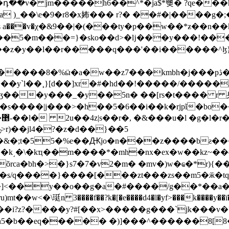
s a���v�χ�&9��|�(���ty�p��w��*ƶ��n��
�a�w��z7���kmbh�j���pڎ�s���])\��5�xw�k��u
y`l��¸}[d��]xr�#�h
d��!�����/�����
s����|j���>�h��5�6��i��k�rjpĩ�bo
?
9�&�;t�55�%e��Ԫjo�n���z����bƨ��
k͵� \�kҵ��m����*�mh�nx�ex�w��kz~�
õrca�bh�>�}s7�7�v2�m� �mv�)w�ҩ�*r)
�]<��y��o��g�a�#����/g��*��a�\
n 3����f��?k�[�e����d4�l�yf>���k����y��ï��msf\��[�u���ďڴ����
�i?z?����y?#[��x>�����g���`jk���v�