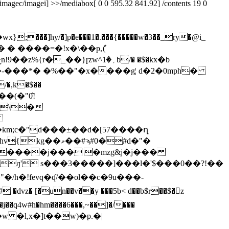
gec/imagei] >>/mediabox[ 0 0 595.32 841.92] /contents 19 0
y/�]p�e���1�.���{�����w�3��_ry�@i_
� � ����=�!x�\��p,ު(
��(�"0̐!
a�\�

m;c�"d���±��d�[57����ղ
�#ϡ#0�#d�"�
�t�����j��� �mzg&j�j���
s���3�� ���]���l�'$���0��?!� �
�/h�!fevq�ʠ/��ol��c�9u���-
�(�w �l,x�]t��w)�p.�|