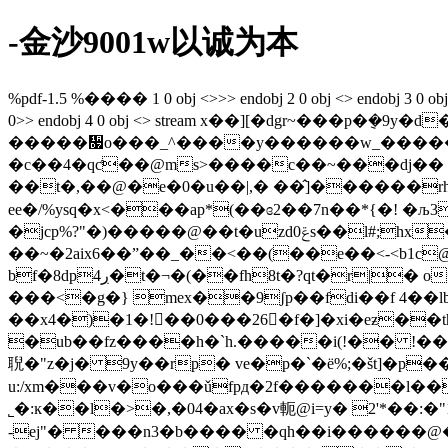
-金沙9001w以诚为本
%pdf-1.5 %���� 1 0 obj <>>> endobj 2 0 obj <> endobj 3 0 obj <>/f
0>> endobj 4 0 obj <> stream x��][�dgr~��
�����᫗o���_^����y������w_�������9|�٫���ߔ÷���g۱�t���b��t9ik:�
�c��4�qƈ��@ms>����c��~���dj�� 
��t�,��@�e�0�u��|,� ��̂]������rhx
ee�/%ysq�x<���ap*(��ɞ2��7n��*{�! �љ3�b
�jcp%?"�)�����@��t�uzdݝ0s��l#;hx��5h$����mvyopm�\����7�'<6%!b�i�i���x\x����
��~�2aix6��ˮ��_��<��(��e��<-˂b1
bf�8dp4ڔ�t�¬�(��fh8t�?qt�r|� o������ ia���xa���(��1�qa� �l,����h�:f�p���f����b�l�6(!
���<�g�} mex��9ʃp��fdi��f 4�
��x4�)�1�!��0���26�f�]�xi�eƶ�
�ub��fz����h�`h.�����i(!�� !��nv�
聣�"z�j� 9y��rp� ve�p�`�ё%;�št]�p�
u:/xm���v�o���ǔfpд�2f�������l�
�1ofz�g��e�ܱ�*p
-ej"� ���n3�b���� �qh��i������