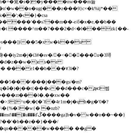
k��';�c�}�csa
/
��d�z��w�)es�e
��5���\���j���gs/�m?
�q�ǟ�)�j��t{���o��d���c�ԫl쎕
{�����zt���l�,��xw��
�{%�3�w{� �ozb?
ga]b�v� w��n��~��}
?��'�h��z��}���/