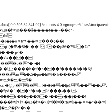
[ 0 0 595.32 841.92] /contents 4 0 r/group<>/tabs/s/structparents
4h=�y2#�yn���ǟ����t��~��o?}
�r�j�ǭb ��)f���ҁ��|
(�㐕�8l�a��h,#'��p$6�7%l�7a"
���o�|"�}�l
��zao h�;5�po�h#%� k����o
m^k��5�
z-�@p:�$� n !��i�r�lje1 r����x;
�5pd� `;��hf�n�?d���-��l-
��b �9�y��2i� \��c��)���!
Ԥ�2�j2>�v�