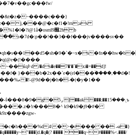
z��j,���@�c�f1�!rn;as
��s�7d�:p��!�� 3��f��� jv����sv��
�qh�s��1��d5�sh�9�`�~x�s�fn��hw�b�
��f� }���b�2x��`e�(el���۬����,��d�!
�xc����o�� 4�ҽ��7qْ�sl��s�2j{����p�� �#�e��� �p�1�z�7 .v���gl���%ޠ�!-@9d��j�h�-�(�y�1��
��ak���;��1܉���5ъ
����.z�!r���8�^ k9�k9�j9�#�
9z����zgw-
�c�h���%d4\�>�r��� �� އa�}
q�����y~"���]d.�q�(? ���� ��q~#����%<.���/