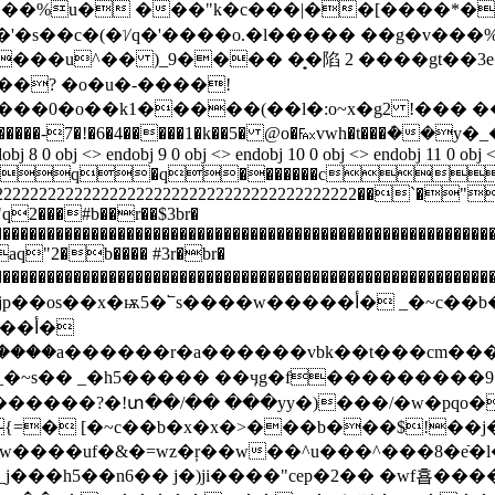
s�\r�圱�db���%u� ���"k�c���|��[���
c�(�ᜠq�'����o.�l����� ��g�v���%ks/yߧ��������@
���u^�� )_9���� �̟�陷 2 ����gt��3
�? �o�u�-����!
����0�o��k1�����(��l�:o~x�g2 !���
-7�!�6�4�����1�k��5� @o�℻vwh�t���ܶ��y�_�
obj 8 0 obj <> endobj 9 0 obj <> endobj 10 0 obj <> endobj 11 0 obj 
xifmm*>qq�q�������c
222222222222222222222222222222222222222222
��#b��r��$3br�
yz�����������������������������������������������
�b���� #3r�br�
z�����������������������������������������������������
أ�
��a������r�a������vbk��t���cm���
�����?�!տ��/�� ���yy�)���/�w�pqo�
{=� [�~c��b�x�x�>���b���$!��j��
���h5��n6�� j�)ji����"cep�2�� �wf횹���