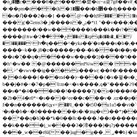
�n޴�ڒc����6�g���\�槊�cc~a굊7g#��v#˰�դ��v� jm�����h6��^*�ja$*뼞� ?qe���h�=�覍�s�)�y����nw���m듊
�:��pm�ȯ��(k �׬�1��t�b߻��ʤ����a )_��\e�9�r8�x㚴��� r?� ��#�|����g�;�n'�w��n�ug(� ��z���9}c×�k%ĳ*��
�o�Ԯ���2�o�} ���֗.@=��h|9��� �{f�
���g'�ʭems3�˲j����n�ݽ�*i1 "��v���;���5�m���=}�sko��d>�ǉ���y���!���� ���'��s?��m��-e/ő�ӿ�e,��b��
�������/�܏�w������h���k��r?���z�y��l��r�����q���'��i������^ɮ}�t ����^m��7���2�d<�l���zk{��-
����@۸w�ˡݗ���2|��o�zpq�d��s�_�� /
�3��j���^հ�q���^�yka��'�n���s�h�,������8�%ӹ
����~k��.j8�z�����y��-�k���t��y���
�܏�a�7ֱ��q�y����w��g��כj����ד��ʒ���y���_�y��5n� ��[rs�t���� r ⾝��iy2m�j�i3#�sv�/�<�����u�3璕
�h^�w�� �@������ed%\w�� v��
�,>"�vwv��ig���ez���w( ��#�\����޵-��l� 2u��4z|s��r�, �&���u�l �g�l�r�� ��� e1��b���٧3i�
�]�th���{���m4��)~����{�x�꾛�s�ݧ>r)��jl4�?�z�d��}�ּ�5
b��j�#�<�7�p�`0:m�<�v����,q�"����ϩ
��s�*�4���d��!�����7j(�o�f���#��
�2b�4�r0*<�s��j�^ee��c���v� .oz��p�
ž��n������ێ6v=)��ϥ_��`�t߀5�u1u5��vi�`�s/q����}����[���zt���zs��m5�ӂ�tq�>3[^u�;�[�`8�4ғ1m�j�qh�g�'0�?
ʳ�s��h�<�0�������s�/�)ng�vi��*)�
c����.!��z�����ru)mt��w<�\珽
܏��*��q�h]��*k�0��8
��k����j_w����3�渧���]�ȿ?ҙ�����
���_w��r8ã[��]ag�g��_؃��h}�kn5�b��eq����� �)]���^������8[8�qn�����w���� ��g�