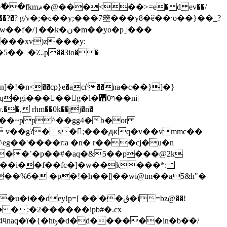
� d ev��/
���xv)z���y:
�5��_�؊p��3io��
�n]�!�n<��cp}e�acѓ��na�c��}]�}
�gi�����g�l�΋0ױ��ni|
g��'����r:a �n� r���cj�u�n
�x���˹�p��#�aq�&5��p���@2k
;���i��f��fc�]�w��k���*:
y!p=[ ��'��ڨ�i=bz@��!
�:]nv� �:�2������ipb#�.cx
���in�b��/