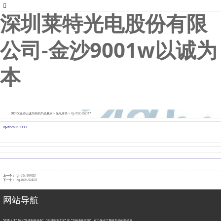
以诚为本
深圳莱特光电股份有限
公司-金沙9001w以诚为
本
9001cc金沙以诚为本的产品展示
>
光电开关
>
lg-itr2c-252117
lg-itr2c-252117
上一个：
lg-itr2c-504023
下一个：
lag-itr2c-504023
网站导航
“优秀人才" 加上“先进制造设备”、“先进制造工艺” 和 “万级净化车间”，有力保证了莱特产品的高品质