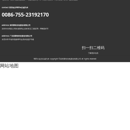
contact 联系金沙9001w以诚为本
0086-755-23192170
address 深圳莱特光电股份有限公司
深圳市光明區公明街道辦馬山頭村第五工素區95- -96棟园d10
address 广东深莱特科技股份有限公司
东莞市常平镇常朗路66号金美科技园1号楼
扫一扫二维码
了解更多信息
9001cc金沙以诚为本 copyright ©深圳莱特光电股份有限公司 all rights reserved
网站地图