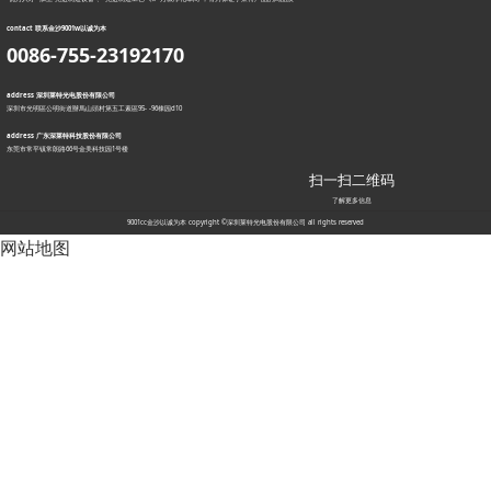
contact 联系金沙9001w以诚为本
0086-755-23192170
address 深圳莱特光电股份有限公司
深圳市光明區公明街道辦馬山頭村第五工素區95- -96棟园d10
address 广东深莱特科技股份有限公司
东莞市常平镇常朗路66号金美科技园1号楼
扫一扫二维码
了解更多信息
9001cc金沙以诚为本 copyright ©深圳莱特光电股份有限公司 all rights reserved
网站地图